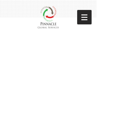
Pinncale Global Services
Sorteer op
Filters
Wis alles
Filters
Wis alles
Artikel tonen
Artikel tonen