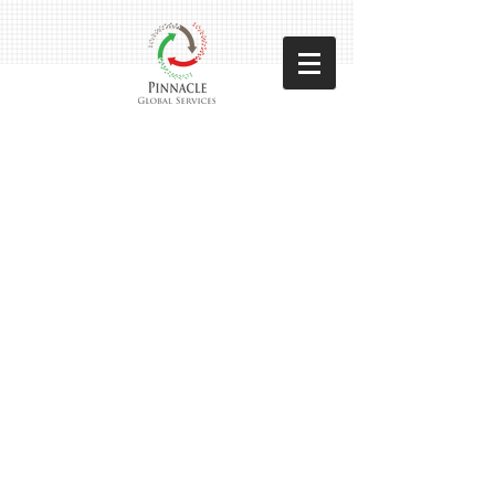
Pinncale Global Services
Sorteer op
Filters
Wis alles
Filters
Wis alles
Artikel tonen
Artikel tonen