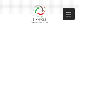
Pinncale Global Services
Sorteer op
Filters
Wis alles
Filters
Wis alles
Artikel tonen
Artikel tonen