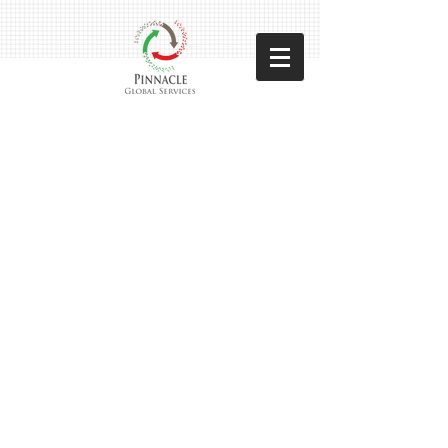
Pinncale Global Services
Sorteer op
Filters
Wis alles
Filters
Wis alles
Artikel tonen
Artikel tonen